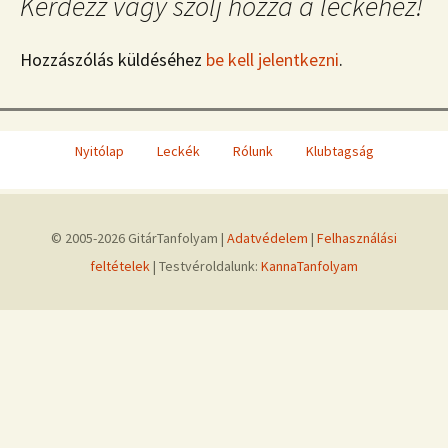
Kérdezz vagy szólj hozzá a leckéhez!
Hozzászólás küldéséhez
be kell jelentkezni
.
Nyitólap
Leckék
Rólunk
Klubtagság
© 2005-2026 GitárTanfolyam |
Adatvédelem
|
Felhasználási
feltételek
| Testvéroldalunk:
KannaTanfolyam