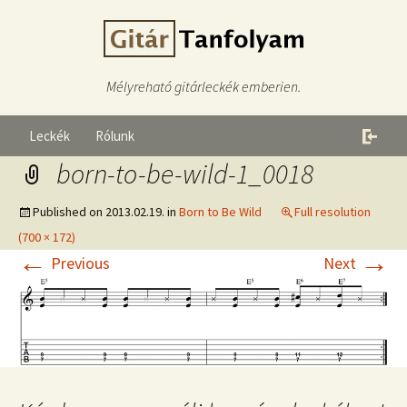
Mélyreható gitárleckék emberien.
Leckék
Rólunk
born-to-be-wild-1_0018
Published on
2013.02.19.
in
Born to Be Wild
Full resolution
(700 × 172)
←
→
Previous
Next