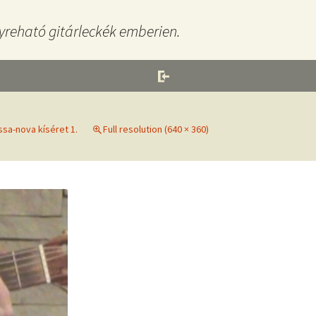
yreható gitárleckék emberien.
sa-nova kíséret 1.
Full resolution (640 × 360)