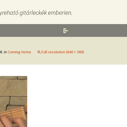
yreható gitárleckék emberien.
8.
in
Coming Home
Full resolution (640 × 360)