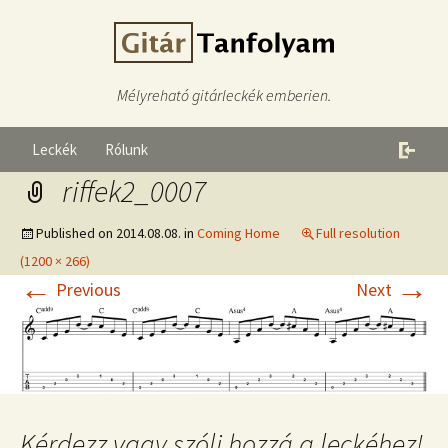
Mélyreható gitárleckék emberien.
Leckék
Rólunk
riffek2_0007
Published on
2014.08.08.
in
Coming Home
Full resolution
(1200 × 266)
←
→
Previous
Next
Kérdezz vagy szólj hozzá a leckéhez!