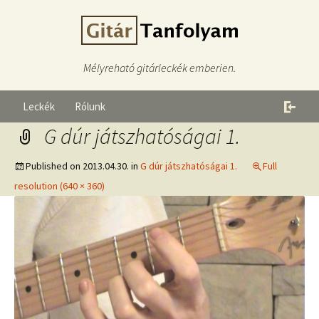
Mélyreható gitárleckék emberien.
Leckék
Rólunk
G dúr játszhatóságai 1.
Published on
2013.04.30.
in
G dúr játszhatóságai 1.
Full
resolution (640 × 360)