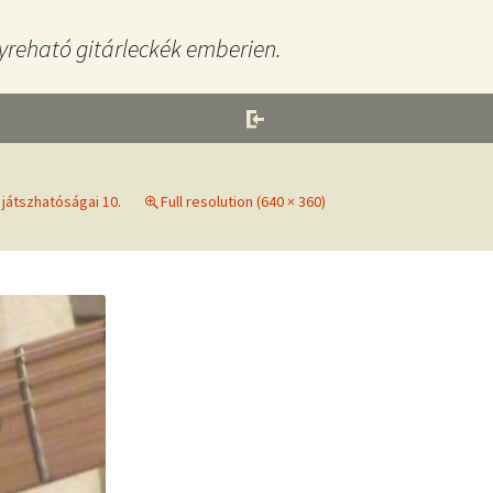
yreható gitárleckék emberien.
 játszhatóságai 10.
Full resolution (640 × 360)