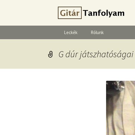
Leckék
Rólunk
G dúr játszhatóságai 