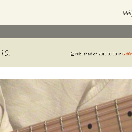
Mél
10.
Published on
2013.08.30.
in
G dúr