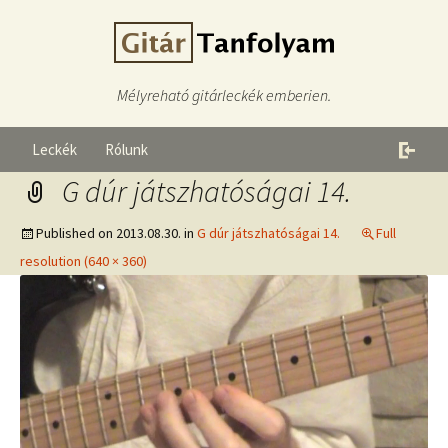
Mélyreható gitárleckék emberien.
Leckék
Rólunk
G dúr játszhatóságai 14.
Published on
2013.08.30.
in
G dúr játszhatóságai 14.
Full
resolution (640 × 360)