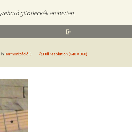
yreható gitárleckék emberien.
in
Harmonizáció 5.
Full resolution (640 × 360)