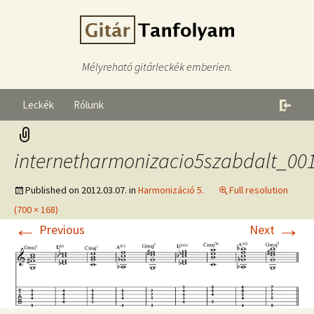
Mélyreható gitárleckék emberien.
Leckék
Rólunk
internetharmonizacio5szabdalt_00
Published on
2012.03.07.
in
Harmonizáció 5.
Full resolution
(700 × 168)
←
→
Previous
Next