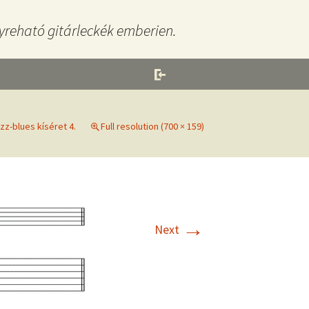
yreható gitárleckék emberien.
zz-blues kíséret 4.
Full resolution (700 × 159)
→
Next