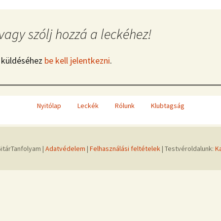
vagy szólj hozzá a leckéhez!
 küldéséhez
be kell jelentkezni
.
Nyitólap
Leckék
Rólunk
Klubtagság
itárTanfolyam |
Adatvédelem
|
Felhasználási feltételek
| Testvéroldalunk:
K