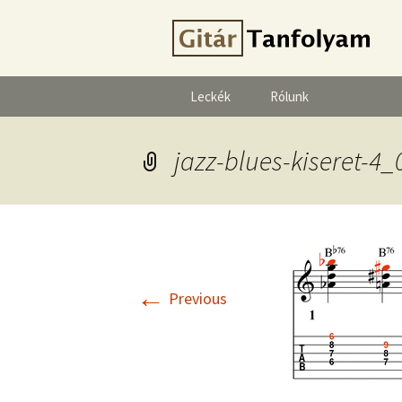
Leckék
Rólunk
jazz-blues-kiseret-4_
←
Previous