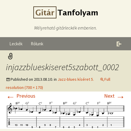
Mélyreható gitárleckék emberien.
Leckék
Rólunk
injazzblueskiseret5szabott_0002
Published on
2013.08.10.
in
Jazz-blues kíséret 5.
Full
resolution (700 × 170)
←
→
Previous
Next