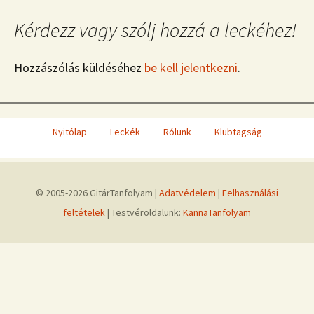
Kérdezz vagy szólj hozzá a leckéhez!
Hozzászólás küldéséhez
be kell jelentkezni
.
Nyitólap
Leckék
Rólunk
Klubtagság
© 2005-2026 GitárTanfolyam |
Adatvédelem
|
Felhasználási
feltételek
| Testvéroldalunk:
KannaTanfolyam