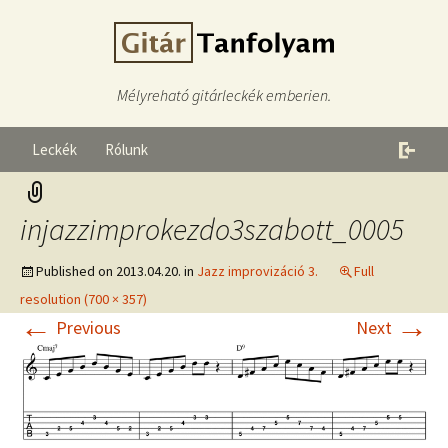
Mélyreható gitárleckék emberien.
Leckék
Rólunk
injazzimprokezdo3szabott_0005
Published on
2013.04.20.
in
Jazz improvizáció 3.
Full
resolution (700 × 357)
←
→
Previous
Next