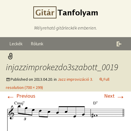
Mélyreható gitárleckék emberien.
Leckék
Rólunk
injazzimprokezdo3szabott_0019
Published on
2013.04.20.
in
Jazz improvizáció 3.
Full
resolution (700 × 299)
←
→
Previous
Next