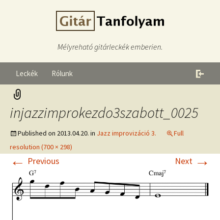
Mélyreható gitárleckék emberien.
Leckék
Rólunk
injazzimprokezdo3szabott_0025
Published on
2013.04.20.
in
Jazz improvizáció 3.
Full
resolution (700 × 298)
←
→
Previous
Next