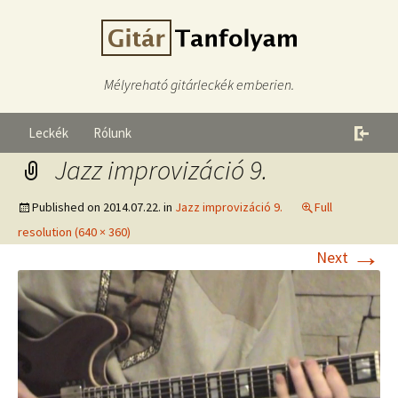
Mélyreható gitárleckék emberien.
Leckék
Rólunk
Jazz improvizáció 9.
Published on
2014.07.22.
in
Jazz improvizáció 9.
Full
resolution (640 × 360)
→
Next