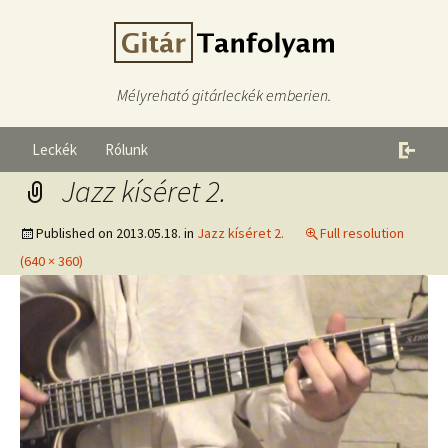
Mélyreható gitárleckék emberien.
Leckék
Rólunk
Jazz kíséret 2.
Published on
2013.05.18.
in
Jazz kíséret 2.
Full resolution
(640 × 360)