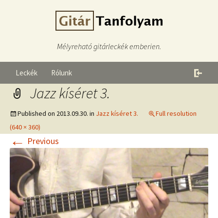
Mélyreható gitárleckék emberien.
Leckék
Rólunk
Jazz kíséret 3.
Published on
2013.09.30.
in
Jazz kíséret 3.
Full resolution
(640 × 360)
←
Previous