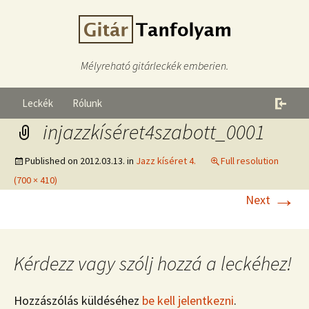
Mélyreható gitárleckék emberien.
Leckék
Rólunk
injazzkíséret4szabott_0001
Published on
2012.03.13.
in
Jazz kíséret 4.
Full resolution
(700 × 410)
→
Next
Kérdezz vagy szólj hozzá a leckéhez!
Hozzászólás küldéséhez
be kell jelentkezni
.