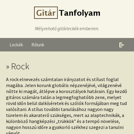
Mélyreható gitárleckék emberien.
Leckék
Rólunk
» Rock
A rock elnevezés számtalan irányzatot és stílust foglal
magába. Jelen korunk globális népzenéjévé, világzenévé
nőtte ki magát, átlépve a korosztályok határain. Egy kezdő
gitáros számára talán a legmegfoghatóbb zene, melyet
rövid időn belül dalkíséretek és szólók formájában meg tud
valósítani. A stílus további tanulásához nagyon nagy
türelem és akaraterő szükséges, mert az alaptechnikák, a
különböző hangképzési „trükkök” és a tempó növelése,
nagyon hosszú időre a gyakorló székhez szegezi a tanulni
vágyót.