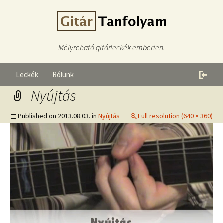
Mélyreható gitárleckék emberien.
Leckék
Rólunk
Nyújtás
Published on
2013.08.03.
in
Nyújtás
Full resolution (640 × 360)