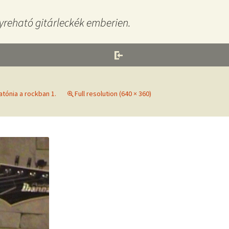
yreható gitárleckék emberien.
atónia a rockban 1.
Full resolution (640 × 360)