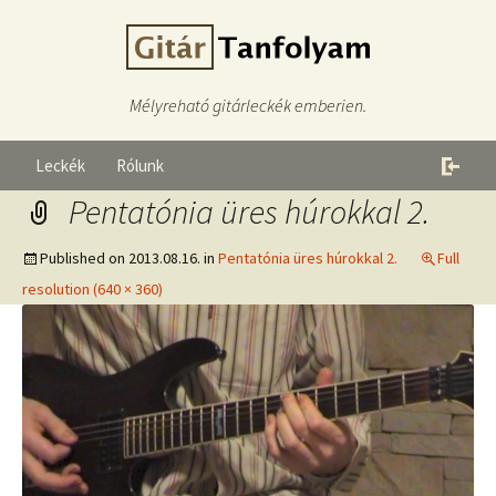
Mélyreható gitárleckék emberien.
Leckék
Rólunk
Pentatónia üres húrokkal 2.
Published on
2013.08.16.
in
Pentatónia üres húrokkal 2.
Full
resolution (640 × 360)