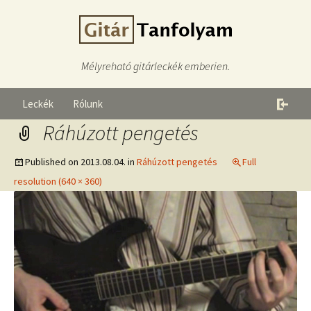
Mélyreható gitárleckék emberien.
Leckék
Rólunk
Ráhúzott pengetés
Published on
2013.08.04.
in
Ráhúzott pengetés
Full
resolution (640 × 360)