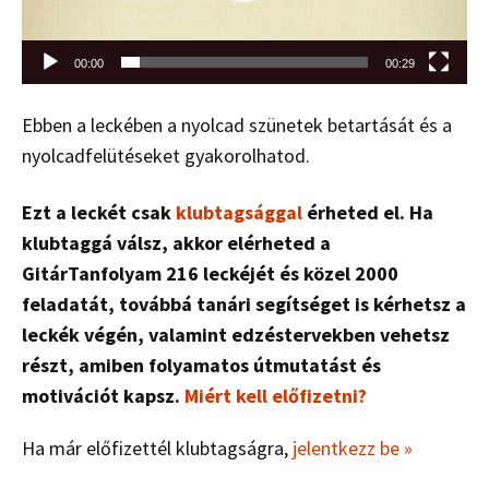
00:00
00:29
Ebben a leckében a nyolcad szünetek betartását és a
nyolcadfelütéseket gyakorolhatod.
Ezt a leckét csak
klubtagsággal
érheted el. Ha
klubtaggá válsz, akkor elérheted a
GitárTanfolyam 216 leckéjét és közel 2000
feladatát, továbbá tanári segítséget is kérhetsz a
leckék végén, valamint edzéstervekben vehetsz
részt, amiben folyamatos útmutatást és
motivációt kapsz.
Miért kell előfizetni?
Ha már előfizettél klubtagságra,
jelentkezz be »