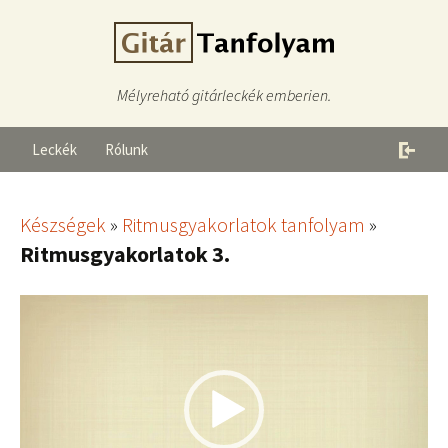
Mélyreható gitárleckék emberien.
Leckék
Rólunk
Készségek
»
Ritmusgyakorlatok tanfolyam
»
Ritmusgyakorlatok 3.
Videólejátszó