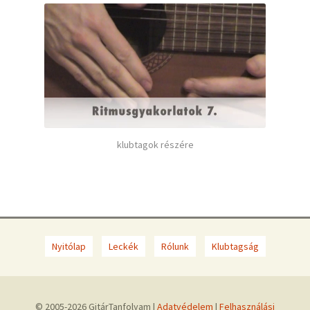
klubtagok részére
Nyitólap
Leckék
Rólunk
Klubtagság
© 2005-2026 GitárTanfolyam |
Adatvédelem
|
Felhasználási