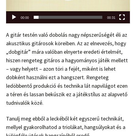
00:00
00:31
A gitár testén való dobolás nagy népszerűségét éli az
akusztikus gitárosok köreiben. Az az elnevezés, hogy
„dobgitár” mára valóban elnyerte eredeti értelmét,
hiszen rengeteg gitáros a hagyományos játék mellett
– vagy helyett – azon töri a fejét, miként is lehet
dobként használni ezt a hangszert. Rengeteg
ledöbbentő produkció és technika lát napvilágot ezen
a téren és lassan bekúszik ez a játékstílus az alapvető
tudnivalók közé.
Tanulj meg ebből a leckéből két egyszerű technikát,
mellyel gyakorolhatod a triolákat, hangsúlyokat és a
különféle ütések hangszínéből eredő