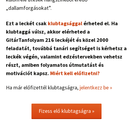
„dallamforgásokat”.
Ezt a leckét csak
klubtagsággal
érheted el. Ha
klubtaggá válsz, akkor elérheted a
GitárTanfolyam 216 leckéjét és közel 2000
feladatát, továbbá tanári segítséget is kérhetsz a
leckék végén, valamint edzéstervekben vehetsz
részt, amiben folyamatos útmutatást és
motivációt kapsz.
Miért kell előfizetni?
Ha már előfizettél klubtagságra,
jelentkezz be »
Fizess elő klubtagságra »