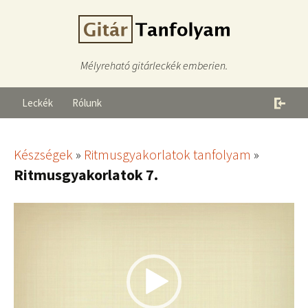
Mélyreható gitárleckék emberien.
Leckék
Rólunk
Készségek
»
Ritmusgyakorlatok tanfolyam
»
Ritmusgyakorlatok 7.
Videólejátszó