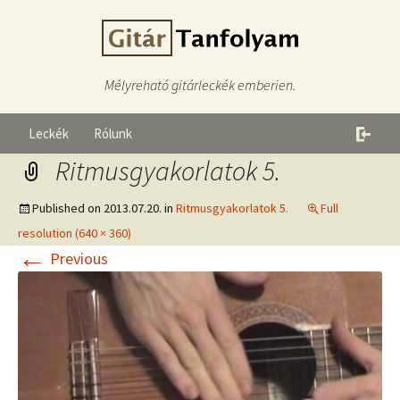
Mélyreható gitárleckék emberien.
Leckék
Rólunk
Ritmusgyakorlatok 5.
Published on
2013.07.20.
in
Ritmusgyakorlatok 5.
Full
resolution (640 × 360)
←
Previous