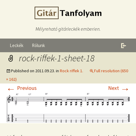
Mélyreható gitárleckék emberien.
Leckék
Rólunk
rock-riffek-1-sheet-18
Published on
2011.09.23.
in
Rock riffek 1.
Full resolution (650
× 162)
←
→
Previous
Next