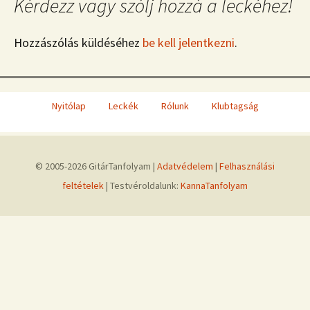
Kérdezz vagy szólj hozzá a leckéhez!
Hozzászólás küldéséhez
be kell jelentkezni
.
Nyitólap
Leckék
Rólunk
Klubtagság
© 2005-2026 GitárTanfolyam |
Adatvédelem
|
Felhasználási
feltételek
| Testvéroldalunk:
KannaTanfolyam