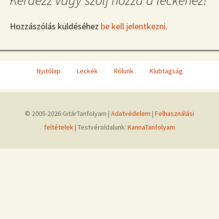
Kérdezz vagy szólj hozzá a leckéhez!
Hozzászólás küldéséhez
be kell jelentkezni
.
Nyitólap
Leckék
Rólunk
Klubtagság
© 2005-2026 GitárTanfolyam |
Adatvédelem
|
Felhasználási
feltételek
| Testvéroldalunk:
KannaTanfolyam