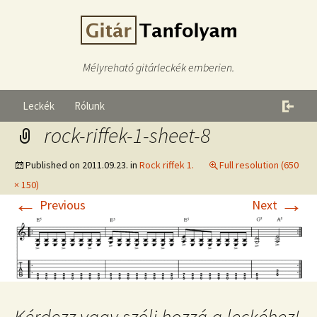
Mélyreható gitárleckék emberien.
Leckék
Rólunk
rock-riffek-1-sheet-8
Published on
2011.09.23.
in
Rock riffek 1.
Full resolution (650
× 150)
←
→
Previous
Next