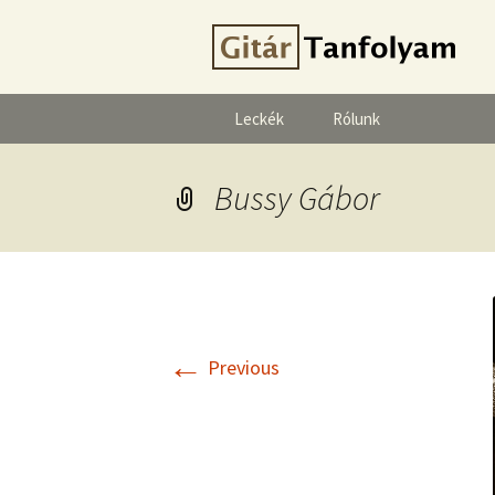
Leckék
Rólunk
Bussy Gábor
←
Previous