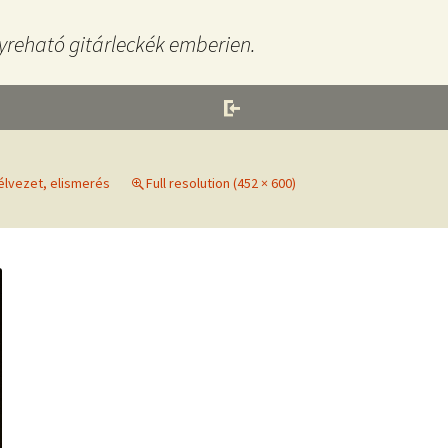
yreható gitárleckék emberien.
élvezet, elismerés
Full resolution (452 × 600)