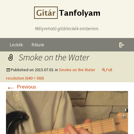
Mélyreható gitárleckék emberien.
Leckék
Rólunk
Smoke on the Water
Published on
2015.07.03.
in
Smoke on the Water
Full
resolution (640 × 360)
←
Previous