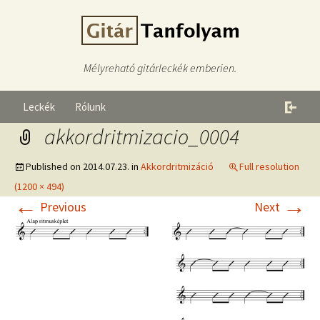
Mélyreható gitárleckék emberien.
Leckék
Rólunk
akkordritmizacio_0004
Published on
2014.07.23.
in
Akkordritmizáció
Full resolution
(1200 × 494)
←
→
Previous
Next