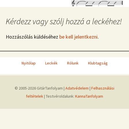
Kérdezz vagy szólj hozzá a leckéhez!
Hozzászólás küldéséhez
be kell jelentkezni
.
Nyitólap
Leckék
Rólunk
Klubtagság
© 2005-2026 GitárTanfolyam |
Adatvédelem
|
Felhasználási
feltételek
| Testvéroldalunk:
KannaTanfolyam