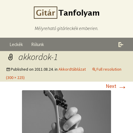
Mélyreható gitárleckék emberien.
Leckék
Rólunk
akkordok-1
Published on
2011.08.24.
in
Akkordtáblázat
Full resolution
(300 × 225)
→
Next