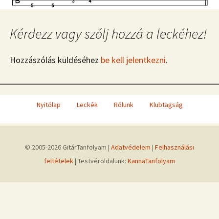
Kérdezz vagy szólj hozzá a leckéhez!
Hozzászólás küldéséhez
be kell jelentkezni
.
Nyitólap
Leckék
Rólunk
Klubtagság
© 2005-2026 GitárTanfolyam |
Adatvédelem
|
Felhasználási
feltételek
| Testvéroldalunk:
KannaTanfolyam