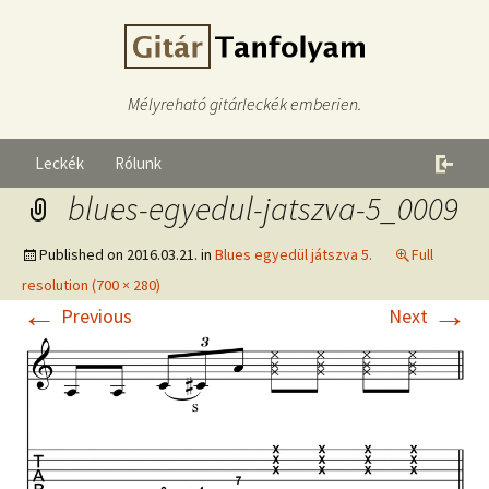
Mélyreható gitárleckék emberien.
Leckék
Rólunk
blues-egyedul-jatszva-5_0009
Published on
2016.03.21.
in
Blues egyedül játszva 5.
Full
resolution (700 × 280)
←
→
Previous
Next