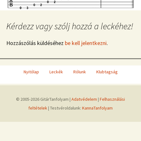
Kérdezz vagy szólj hozzá a leckéhez!
Hozzászólás küldéséhez
be kell jelentkezni
.
Nyitólap
Leckék
Rólunk
Klubtagság
© 2005-2026 GitárTanfolyam |
Adatvédelem
|
Felhasználási
feltételek
| Testvéroldalunk:
KannaTanfolyam