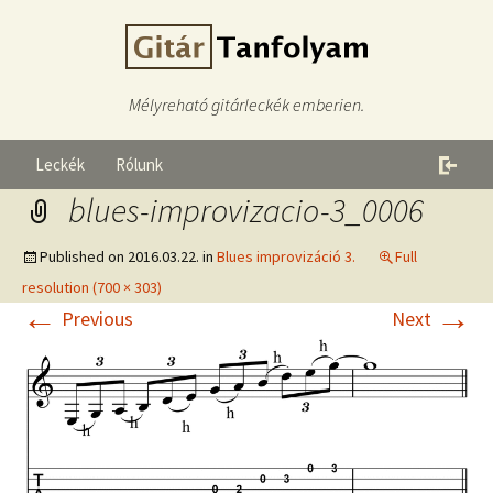
Mélyreható gitárleckék emberien.
Leckék
Rólunk
blues-improvizacio-3_0006
Published on
2016.03.22.
in
Blues improvizáció 3.
Full
resolution (700 × 303)
←
→
Previous
Next