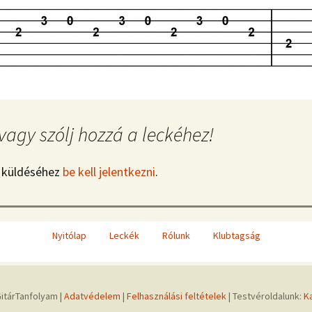
vagy szólj hozzá a leckéhez!
 küldéséhez
be kell jelentkezni
.
Nyitólap
Leckék
Rólunk
Klubtagság
itárTanfolyam |
Adatvédelem
|
Felhasználási feltételek
| Testvéroldalunk:
K