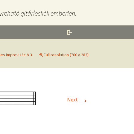
yreható gitárleckék emberien.
ues improvizáció 3.
Full resolution (700 × 283)
→
Next