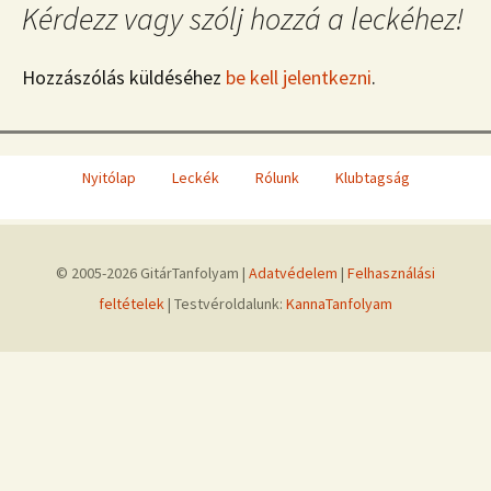
Kérdezz vagy szólj hozzá a leckéhez!
Hozzászólás küldéséhez
be kell jelentkezni
.
Nyitólap
Leckék
Rólunk
Klubtagság
© 2005-2026 GitárTanfolyam |
Adatvédelem
|
Felhasználási
feltételek
| Testvéroldalunk:
KannaTanfolyam