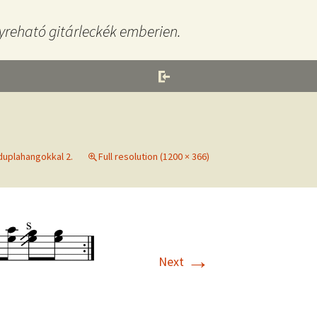
yreható gitárleckék emberien.
duplahangokkal 2.
Full resolution (1200 × 366)
→
Next