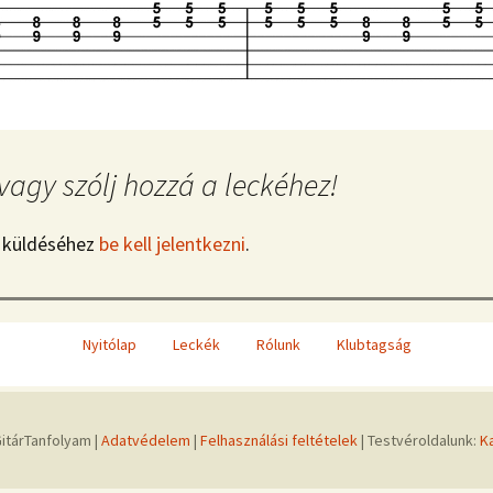
vagy szólj hozzá a leckéhez!
 küldéséhez
be kell jelentkezni
.
Nyitólap
Leckék
Rólunk
Klubtagság
itárTanfolyam |
Adatvédelem
|
Felhasználási feltételek
| Testvéroldalunk:
K