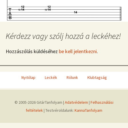
Kérdezz vagy szólj hozzá a leckéhez!
Hozzászólás küldéséhez
be kell jelentkezni
.
Nyitólap
Leckék
Rólunk
Klubtagság
© 2005-2026 GitárTanfolyam |
Adatvédelem
|
Felhasználási
feltételek
| Testvéroldalunk:
KannaTanfolyam