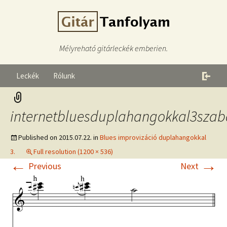
Mélyreható gitárleckék emberien.
Leckék
Rólunk
internetbluesduplahangokkal3szab
Published on
2015.07.22.
in
Blues improvizáció duplahangokkal
3.
Full resolution (1200 × 536)
←
→
Previous
Next