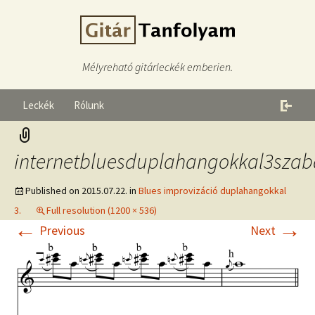
Mélyreható gitárleckék emberien.
Leckék
Rólunk
internetbluesduplahangokkal3szab
Published on
2015.07.22.
in
Blues improvizáció duplahangokkal
3.
Full resolution (1200 × 536)
←
→
Previous
Next