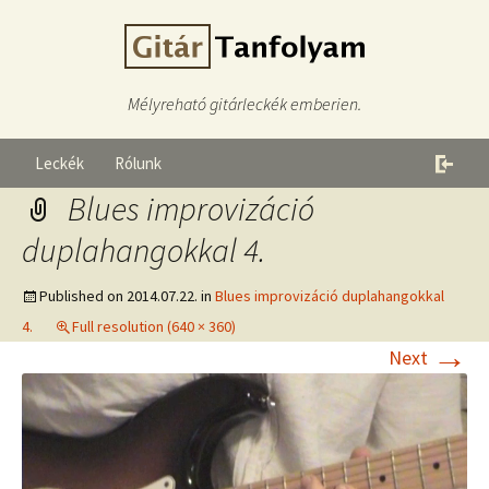
Mélyreható gitárleckék emberien.
Leckék
Rólunk
Blues improvizáció
duplahangokkal 4.
Published on
2014.07.22.
in
Blues improvizáció duplahangokkal
4.
Full resolution (640 × 360)
→
Next