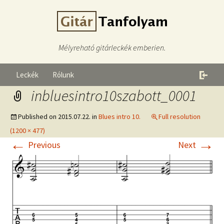
Mélyreható gitárleckék emberien.
Leckék
Rólunk
inbluesintro10szabott_0001
Published on
2015.07.22.
in
Blues intro 10.
Full resolution
(1200 × 477)
←
→
Previous
Next