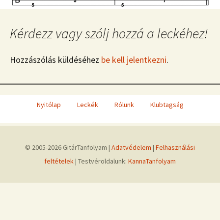
Kérdezz vagy szólj hozzá a leckéhez!
Hozzászólás küldéséhez
be kell jelentkezni
.
Nyitólap
Leckék
Rólunk
Klubtagság
© 2005-2026 GitárTanfolyam |
Adatvédelem
|
Felhasználási
feltételek
| Testvéroldalunk:
KannaTanfolyam