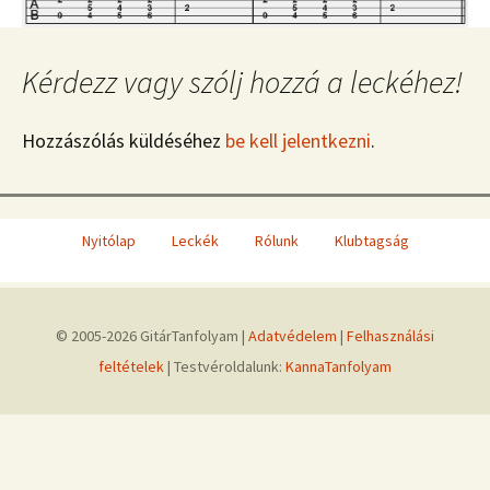
Kérdezz vagy szólj hozzá a leckéhez!
Hozzászólás küldéséhez
be kell jelentkezni
.
Nyitólap
Leckék
Rólunk
Klubtagság
© 2005-2026 GitárTanfolyam |
Adatvédelem
|
Felhasználási
feltételek
| Testvéroldalunk:
KannaTanfolyam