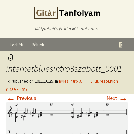
Mélyreható gitárleckék emberien.
Leckék
Rólunk
internetbluesintro3szabott_0001
Published on
2011.10.25.
in
Blues intro 3.
Full resolution
(1439 × 465)
←
→
Previous
Next