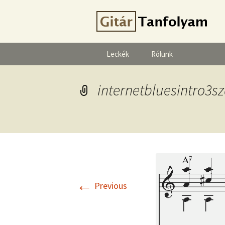
Leckék
Rólunk
internetbluesintro3s
←
Previous