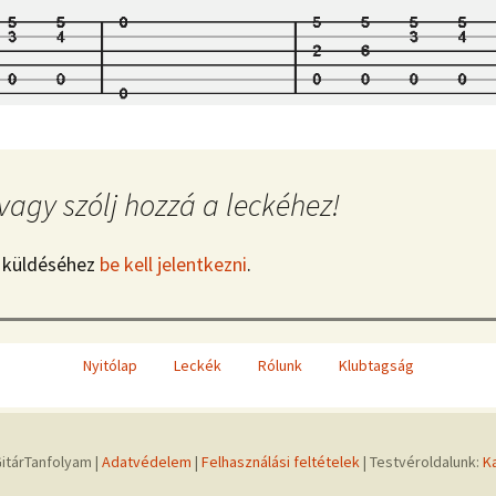
vagy szólj hozzá a leckéhez!
 küldéséhez
be kell jelentkezni
.
Nyitólap
Leckék
Rólunk
Klubtagság
itárTanfolyam |
Adatvédelem
|
Felhasználási feltételek
| Testvéroldalunk:
K