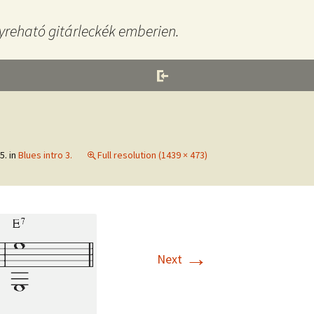
yreható gitárleckék emberien.
5.
in
Blues intro 3.
Full resolution (1439 × 473)
→
Next