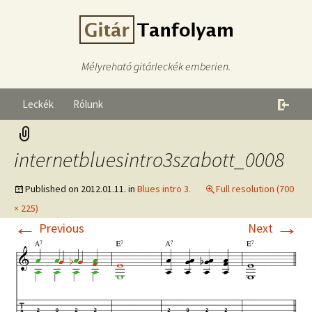
Mélyreható gitárleckék emberien.
Leckék
Rólunk
internetbluesintro3szabott_0008
Published on
2012.01.11.
in
Blues intro 3.
Full resolution (700
× 225)
←
→
Previous
Next