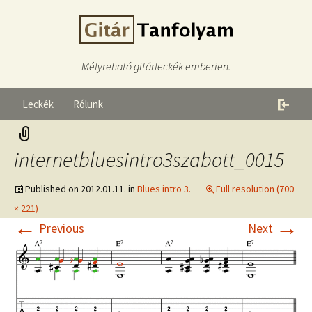
Mélyreható gitárleckék emberien.
Leckék
Rólunk
internetbluesintro3szabott_0015
Published on
2012.01.11.
in
Blues intro 3.
Full resolution (700
× 221)
←
→
Previous
Next