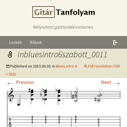
Mélyreható gitárleckék emberien.
Leckék
Rólunk
inbluesintro6szabott_0011
Published on
2013.04.20.
in
Blues intro 6.
Full resolution (700
× 282)
←
→
Previous
Next