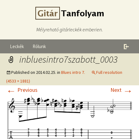
Mélyreható gitárleckék emberien.
Leckék
Rólunk
inbluesintro7szabott_0003
Published on
2014.02.25.
in
Blues intro 7.
Full resolution
(4533 × 1881)
←
→
Previous
Next