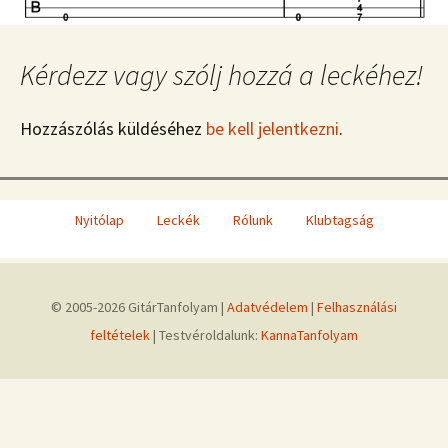
Kérdezz vagy szólj hozzá a leckéhez!
Hozzászólás küldéséhez
be kell jelentkezni
.
Nyitólap
Leckék
Rólunk
Klubtagság
© 2005-2026 GitárTanfolyam |
Adatvédelem
|
Felhasználási
feltételek
| Testvéroldalunk:
KannaTanfolyam