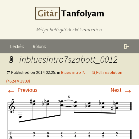
Mélyreható gitárleckék emberien.
Leckék
Rólunk
inbluesintro7szabott_0012
Published on
2014.02.25.
in
Blues intro 7.
Full resolution
(4524 × 1898)
←
→
Previous
Next