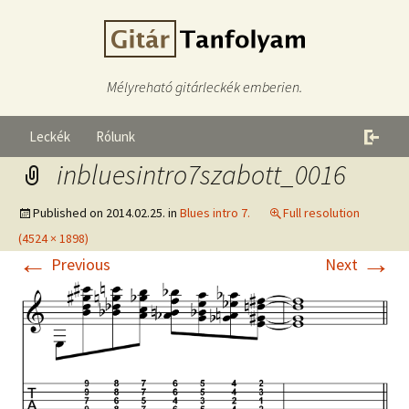
Mélyreható gitárleckék emberien.
Leckék
Rólunk
inbluesintro7szabott_0016
Published on
2014.02.25.
in
Blues intro 7.
Full resolution
(4524 × 1898)
←
→
Previous
Next