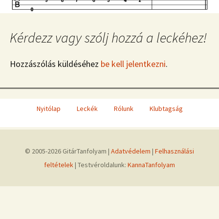
Kérdezz vagy szólj hozzá a leckéhez!
Hozzászólás küldéséhez
be kell jelentkezni
.
Nyitólap
Leckék
Rólunk
Klubtagság
© 2005-2026 GitárTanfolyam |
Adatvédelem
|
Felhasználási
feltételek
| Testvéroldalunk:
KannaTanfolyam